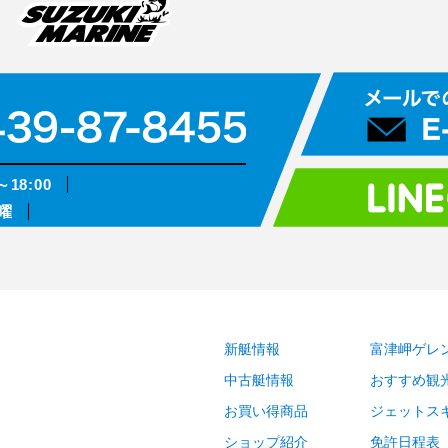
～18:00
曜
新艇情報
富津岬ゲレ
中古艇情報
おすすめ観
お買い得商品
ジェットス
ショップ紹介
免許日程表