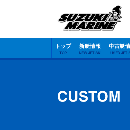
トップ
新艇情報
中古艇
TOP
NEW JET SKI
USED JET 
CUSTOM