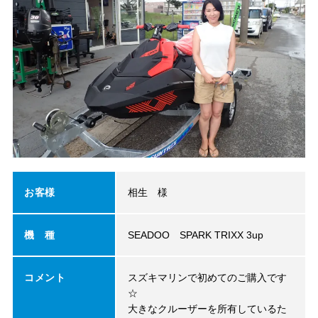
お客様
相生 様
機 種
SEADOO SPARK TRIXX 3up
コメント
スズキマリンで初めてのご購入です
☆
大きなクルーザーを所有しているた