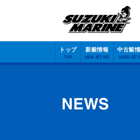
トップ
新艇情報
中古艇
TOP
NEW JET SKI
USED JET 
NEWS