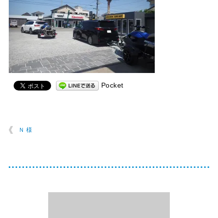
Pocket
Ｎ 様