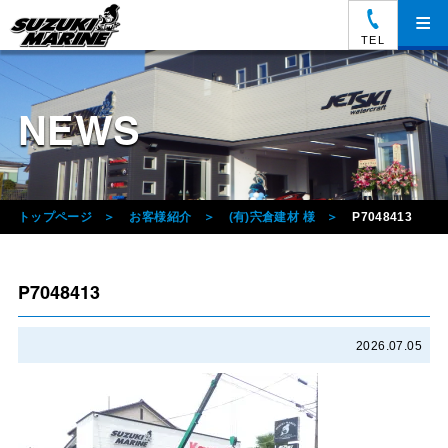
≡
TEL
NEWS
トップページ
お客様紹介
(有)宍倉建材 様
P7048413
P7048413
2026.07.05