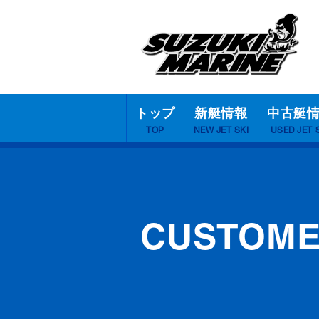
トップ
新艇情報
中古艇
TOP
NEW JET SKI
USED JET 
CUSTOM