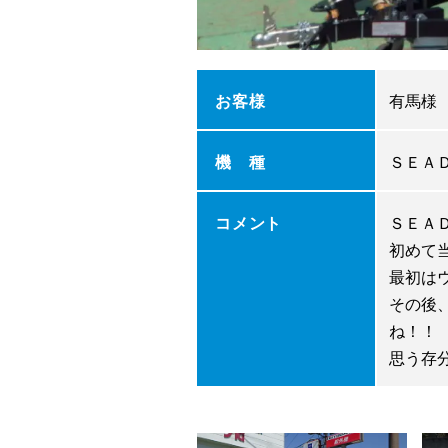
お客様
有馬様
機 種
ＳＥＡ
コメント
ＳＥＡ
初めて
最初は
その後
ね！！
思う存