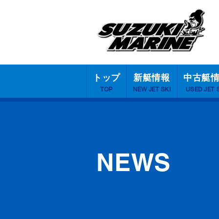
トップ
新艇情報
中古艇
TOP
NEW JET SKI
USED JET 
NEWS