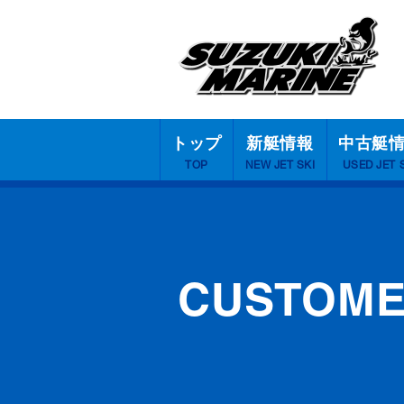
トップ
新艇情報
中古艇
TOP
NEW JET SKI
USED JET 
CUSTOM