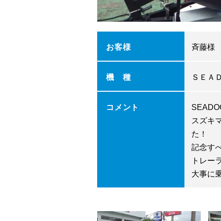
お客様
斉藤様
機 種
ＳＥＡ
コメント
SEAD
スズキ
た！
記念す
トレー
大事に乗