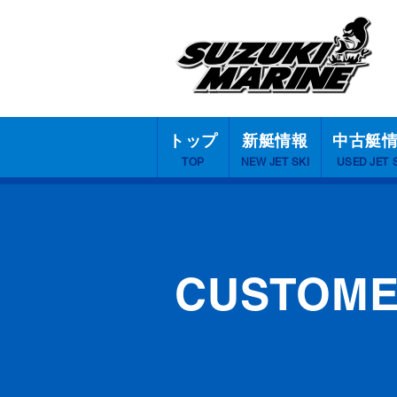
トップ
新艇情報
中古艇
TOP
NEW JET SKI
USED JET 
CUSTOM