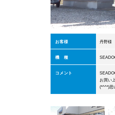
お客様
丹野様
機 種
SEADO
コメント
SEAD
お買い
(*^^