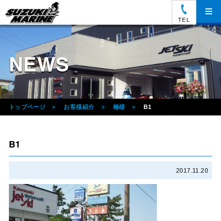
≡
TEL
NEWS
トップページ
お客様紹介
楠様
B1
B1
2017.11.20