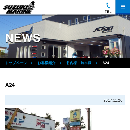
≡
TEL
NEWS
トップページ
お客様紹介
竹内様・鈴木様
A24
A24
2017.11.20