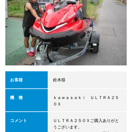
お客様
鈴木様
機 種
ｋａｗａｓａｋｉ ＵＬＴＲＡ２５
０Ｘ
コメント
ＵＬＴＲＡ２５０Ｘご購入ありがと
うございます。