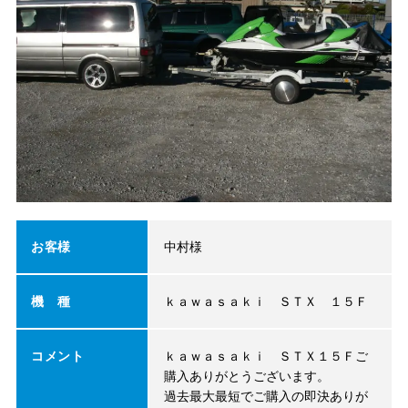
お客様
中村様
機 種
ｋａｗａｓａｋｉ ＳＴＸ １５Ｆ
コメント
ｋａｗａｓａｋｉ ＳＴＸ１５Ｆご
購入ありがとうございます。
過去最大最短でご購入の即決ありが