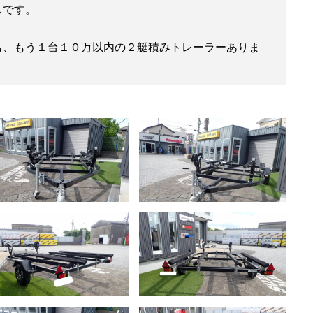
しです。
も、もう１台１０万以内の２艇積みトレーラーありま