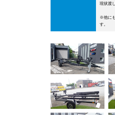
現状渡
※他に
す。