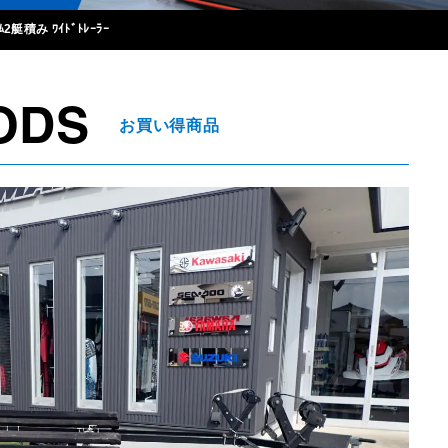
ﾞﾑ2艇積み ﾜｲﾄﾞﾄﾚｰﾗｰ
ODS
お買い得商品