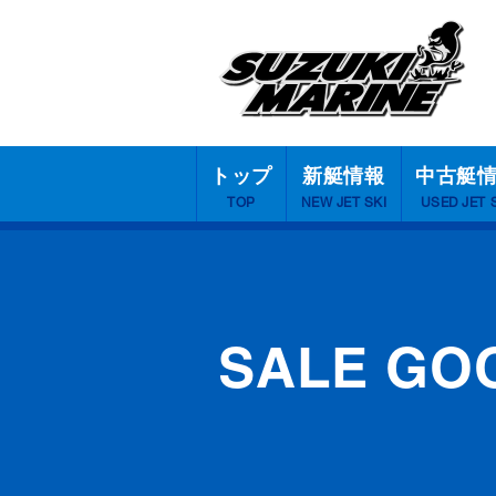
トップ
新艇情報
中古艇
TOP
NEW JET SKI
USED JET 
SALE GO