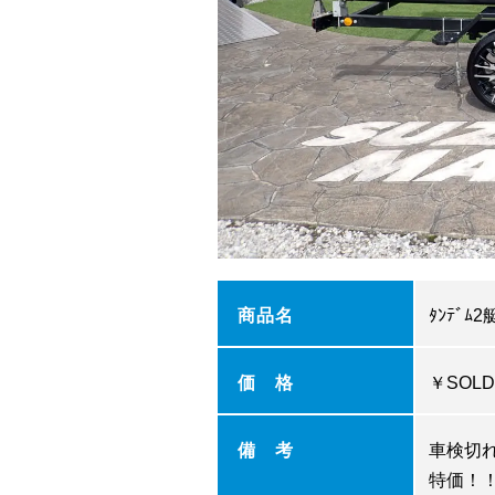
商品名
ﾀﾝﾃﾞﾑ2
価 格
￥SOLD
備 考
車検切
特価！！