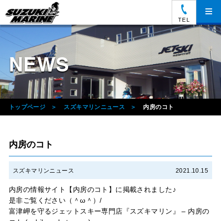
≡
TEL
NEWS
トップページ
スズキマリンニュース
内房のコト
内房のコト
スズキマリンニュース
2021.10.15
内房の情報サイト【内房のコト】に掲載されました♪
是非ご覧ください（＾ω＾）/
富津岬を守るジェットスキー専門店『スズキマリン』 – 内房の