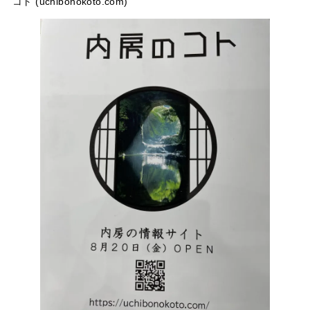
コト (uchibonokoto.com)