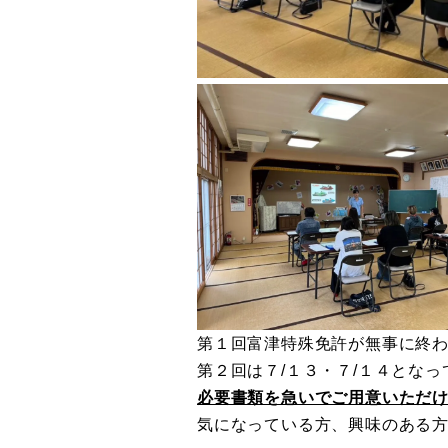
第１回富津特殊免許が無事に終
第２回は７/１３・７/１４となっ
必要書類を急いでご用意いただ
気になっている方、興味のある方