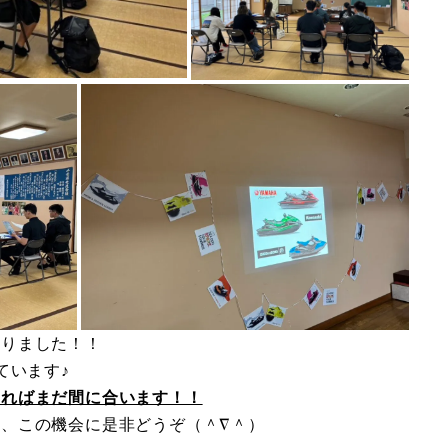
わりました！！
ています♪
ければまだ間に合います！！
、この機会に是非どうぞ（＾∇＾）