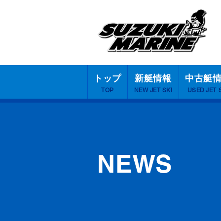
トップ
新艇情報
中古艇
TOP
NEW JET SKI
USED JET 
NEWS