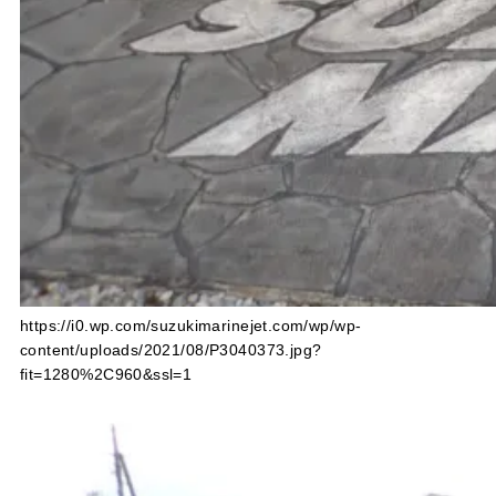
https://i0.wp.com/suzukimarinejet.com/wp/wp-
content/uploads/2021/08/P3040373.jpg?
fit=1280%2C960&ssl=1