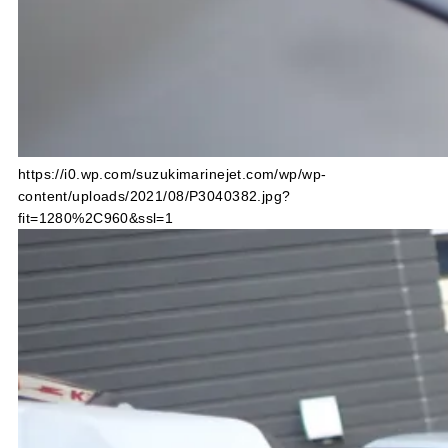
https://i0.wp.com/suzukimarinejet.com/wp/wp-
content/uploads/2021/08/P3040382.jpg?
fit=1280%2C960&ssl=1