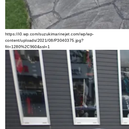
https://i0.wp.com/suzukimarinejet.com/wp/wp-
content/uploads/2021/08/P3040375.jpg?
fit=1280%2C960&ssl=1