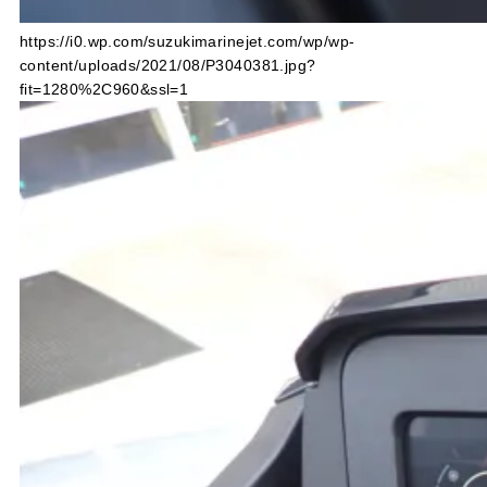
https://i0.wp.com/suzukimarinejet.com/wp/wp-
content/uploads/2021/08/P3040381.jpg?
fit=1280%2C960&ssl=1