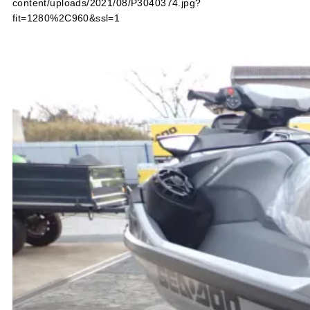
content/uploads/2021/08/P3040374.jpg?
fit=1280%2C960&ssl=1