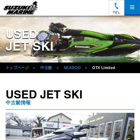
≡
TEL
USED
JET SKI
トップページ
中古艇
SEADOO
GTX Limited
USED JET SKI
中古艇情報