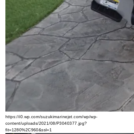
https://i0.wp.com/suzukimarinejet.com/wp/wp-
content/uploads/2021/08/P3040377.jpg?
fit=1280%2C960&ssl=1