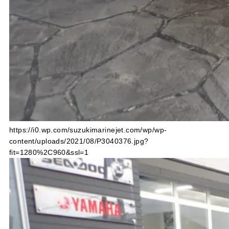
https://i0.wp.com/suzukimarinejet.com/wp/wp-
content/uploads/2021/08/P3040376.jpg?
fit=1280%2C960&ssl=1