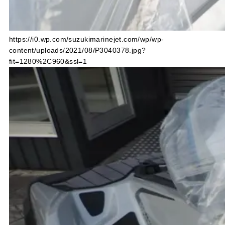
https://i0.wp.com/suzukimarinejet.com/wp/wp-
content/uploads/2021/08/P3040378.jpg?
fit=1280%2C960&ssl=1