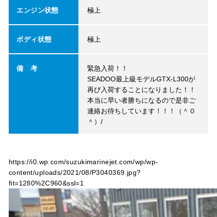
エンジン状態
極上
ボディ状態
極上
備 考
緊急入荷！！
SEADOO最上級モデルGTX-L300が
再び入荷することになりました！！
本当に早い者勝ちになるので是非ご
連絡お待ちしています！！！（＾０
＾）/
https://i0.wp.com/suzukimarinejet.com/wp/wp-
content/uploads/2021/08/P3040369.jpg?
fit=1280%2C960&ssl=1