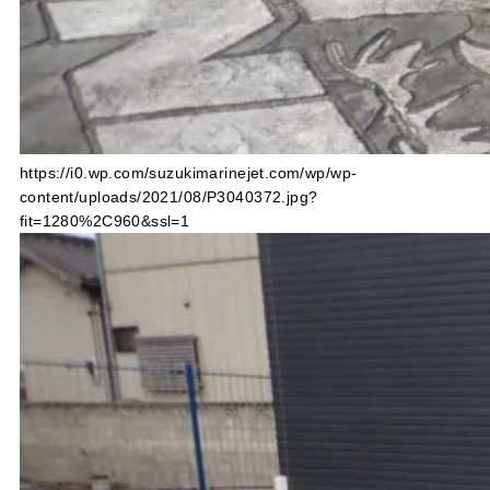
https://i0.wp.com/suzukimarinejet.com/wp/wp-
content/uploads/2021/08/P3040372.jpg?
fit=1280%2C960&ssl=1