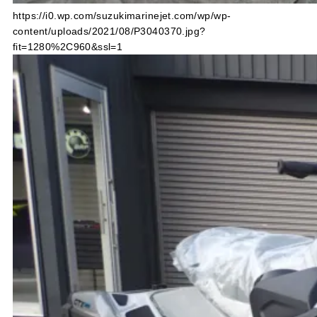
https://i0.wp.com/suzukimarinejet.com/wp/wp-
content/uploads/2021/08/P3040370.jpg?
fit=1280%2C960&ssl=1