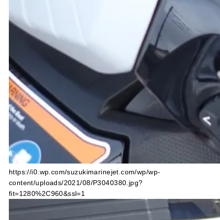
https://i0.wp.com/suzukimarinejet.com/wp/wp-
content/uploads/2021/08/P3040380.jpg?
fit=1280%2C960&ssl=1