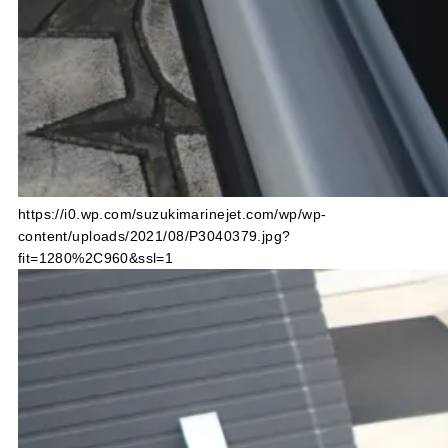
https://i0.wp.com/suzukimarinejet.com/wp/wp-
content/uploads/2021/08/P3040379.jpg?
fit=1280%2C960&ssl=1