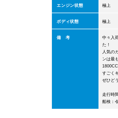
エンジン状態
極上
ボディ状態
極上
備 考
中々入
た！
人気の
ンは最
1800
すごく
ぜひどう
走行時間
船検：令