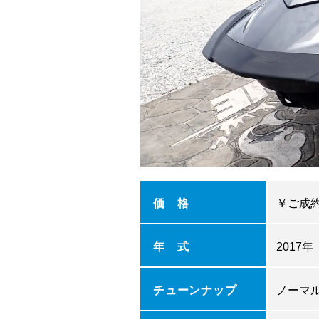
価 格
￥ご成
年 式
2017年
チューンナップ
ノーマ