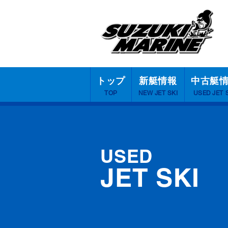
トップ
新艇情報
中古艇
TOP
NEW JET SKI
USED JET 
USED
JET SKI