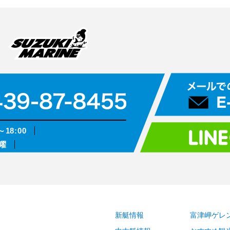
～18:00
曜
新艇情報
富津岬ゲレ