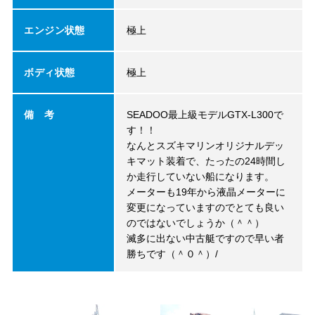
エンジン状態
極上
ボディ状態
極上
備 考
SEADOO最上級モデルGTX-L300で
す！！
なんとスズキマリンオリジナルデッ
キマット装着で、たったの24時間し
か走行していない船になります。
メーターも19年から液晶メーターに
変更になっていますのでとても良い
のではないでしょうか（＾＾）
滅多に出ない中古艇ですので早い者
勝ちです（＾０＾）/