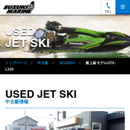
≡
TEL
USED
JET SKI
トップページ
中古艇
SEADOO
最上級モデルGTX-
L300
USED JET SKI
中古艇情報