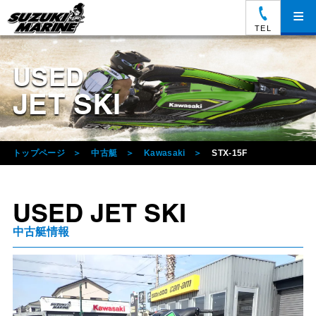
≡
TEL
USED
JET SKI
トップページ
中古艇
Kawasaki
STX-15F
USED JET SKI
中古艇情報