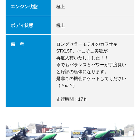
エンジン状態
極上
ボディ状態
極上
備 考
ロングセラーモデルのカワサキ
STX15F、そこそこ美艇が
再度入荷いたしました！！
今でもバランスとパワーが丁度良い
と好評の艇体になります。
是非この機会にゲットしてください
（＾ω＾）
走行時間：17ｈ