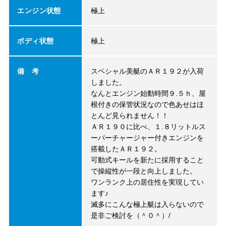
エンジン状態
極上
ボディ状態
極上
備 考
スペシャル美艇のＡＲ１９２が入荷
しました。
なんとエンジン始動時間９.５ｈ、屋
根付きの保管状況なので色あせはほ
とんど見られません！！
ＡＲ１９０に比べ、１.８リットルス
ーパーチャージャー付きエンジンを
搭載したＡＲ１９２。
可動式キールを新たに採用すること
で操縦性が一段と向上しました。
ワンランク上の居住性を実現してい
ます♪
滅多にこんな極上艇は入らないので
是非ご検討を（＾０＾）/