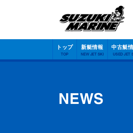
トップ
新艇情報
中古艇
TOP
NEW JET SKI
USED JET 
NEWS