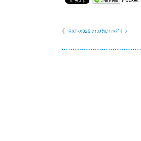
Pocket
RXT-X325 ｱｲｽﾒﾀﾙ/ﾏﾝﾀｸﾞﾘｰﾝ