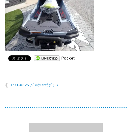
Pocket
RXT-X325 ｱｲｽﾒﾀﾙ/ﾏﾝﾀｸﾞﾘｰﾝ