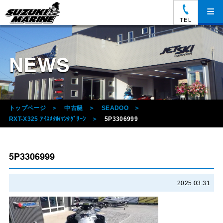
≡
TEL
NEWS
トップページ
中古艇
SEADOO
RXT-X325 ｱｲｽﾒﾀﾙ/ﾏﾝﾀｸﾞﾘｰﾝ
5P3306999
5P3306999
2025.03.31