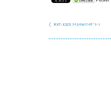
Pocket
RXT-X325 ｱｲｽﾒﾀﾙ/ﾏﾝﾀｸﾞﾘｰﾝ