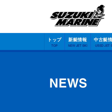
トップ
新艇情報
中古艇
TOP
NEW JET SKI
USED JET 
NEWS