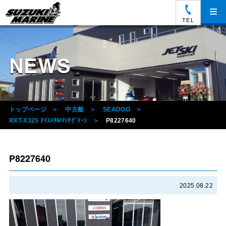
≡
TEL
NEWS
トップページ
中古艇
SEADOO
RXT-X325 ｱｲｽﾒﾀﾙ/ﾏﾝﾀｸﾞﾘｰﾝ
P8227640
P8227640
2025.08.22