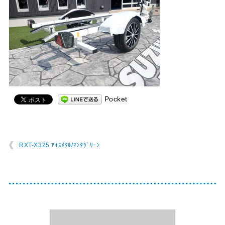
Pocket
RXT-X325 ｱｲｽﾒﾀﾙ/ﾏﾝﾀｸﾞﾘｰﾝ