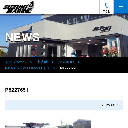
≡
TEL
NEWS
トップページ
中古艇
SEADOO
RXT-X325 ｱｲｽﾒﾀﾙ/ﾏﾝﾀｸﾞﾘｰﾝ
P8227651
P8227651
2025.08.22