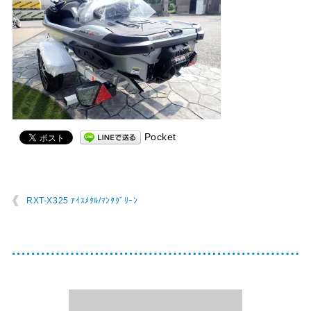
Pocket
RXT-X325 ｱｲｽﾒﾀﾙ/ﾏﾝﾀｸﾞﾘｰﾝ