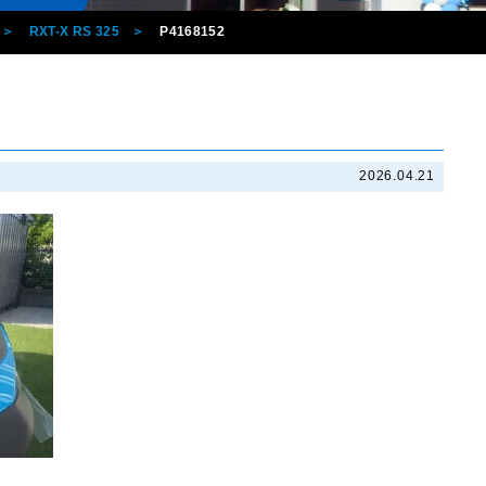
RXT-X RS 325
P4168152
2026.04.21