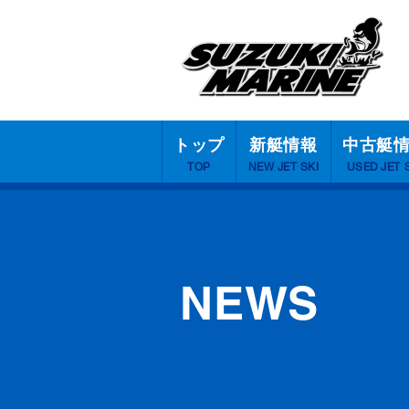
トップ
新艇情報
中古艇
TOP
NEW JET SKI
USED JET 
NEWS