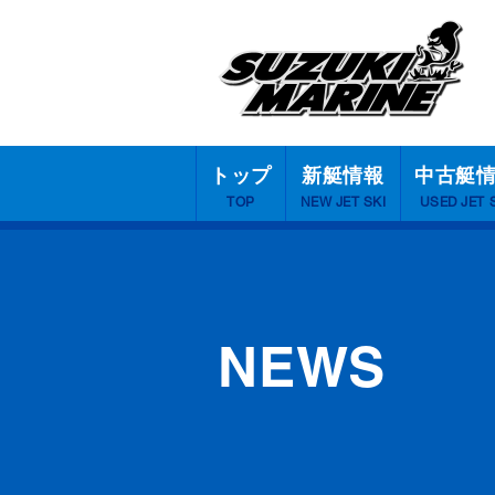
トップ
新艇情報
中古艇
TOP
NEW JET SKI
USED JET 
NEWS