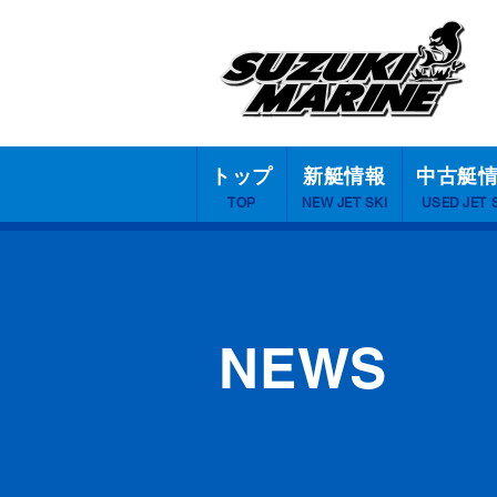
トップ
新艇情報
中古艇
TOP
NEW JET SKI
USED JET 
NEWS