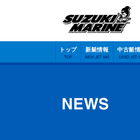
トップ
新艇情報
中古艇
TOP
NEW JET SKI
USED JET 
NEWS