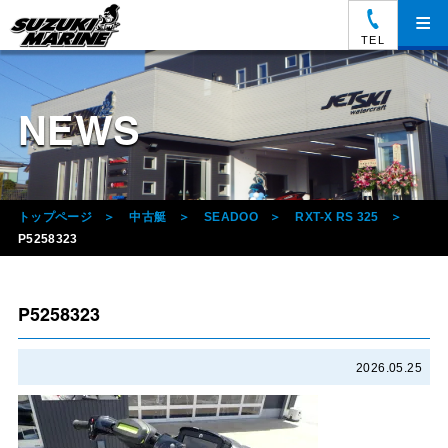
≡
TEL
NEWS
トップページ
中古艇
SEADOO
RXT-X RS 325
P5258323
P5258323
2026.05.25