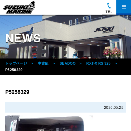
≡
TEL
NEWS
トップページ
中古艇
SEADOO
RXT-X RS 325
P5258329
P5258329
2026.05.25