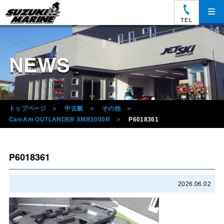
≡
TEL
NEWS
トップページ
中古艇
その他
Can-Am OUTLANDER XMR1000R
P6018361
P6018361
2026.06.02