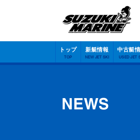
トップ
新艇情報
中古艇
TOP
NEW JET SKI
USED JET 
NEWS