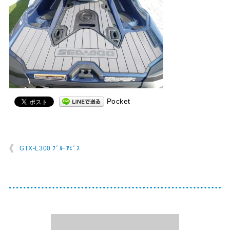
Pocket
GTX-L300 ﾌﾞﾙｰｱﾋﾞｽ