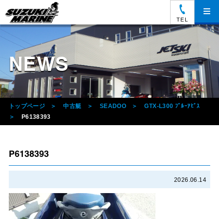
≡
TEL
NEWS
トップページ
中古艇
SEADOO
GTX-L300 ﾌﾞﾙｰｱﾋﾞｽ
P6138393
P6138393
2026.06.14