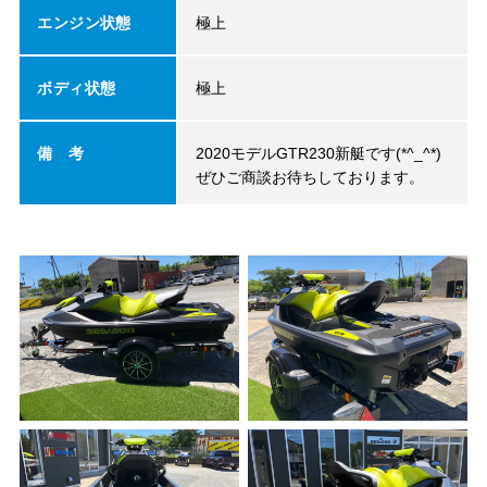
エンジン状態
極上
ボディ状態
極上
備 考
2020モデルGTR230新艇です(*^_^*)
ぜひご商談お待ちしております。