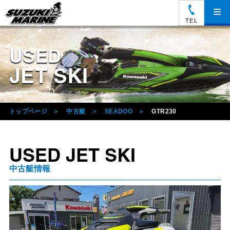
≡
TEL
USED
JET SKI
トップページ
中古艇
SEADOO
GTR230
USED JET SKI
中古艇情報