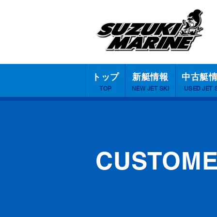
トップ
新艇情報
中古艇
TOP
NEW JET SKI
USED JET 
CUSTOM