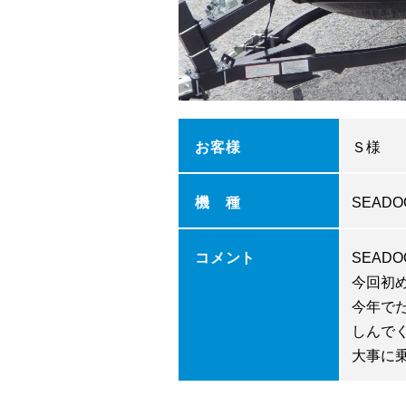
お客様
Ｓ様
機 種
SEADOO
コメント
SEAD
今回初
今年で
しんで
大事に乗