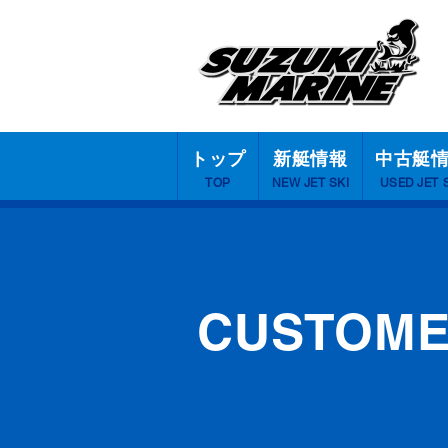
トップ
新艇情報
中古艇
TOP
NEW JET SKI
USED JET 
CUSTOM