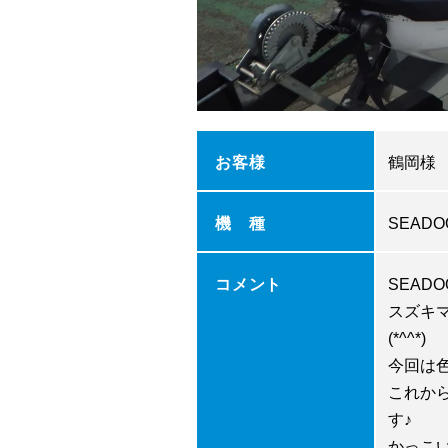
お客様
鶴岡様
機 種
SEADO
コメント
SEAD
スズキ
(*^^*)
今回は
これか
す♪
かっこ